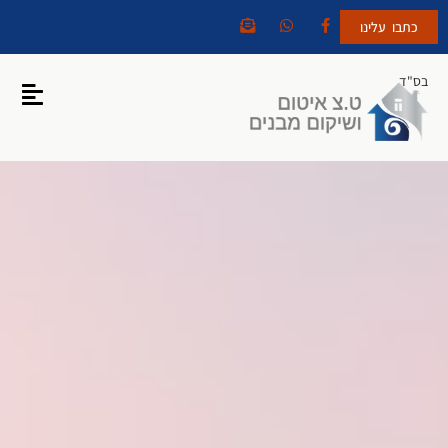
כתבו עלינו
בס"ד