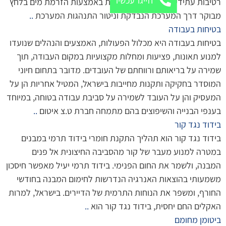
חייגו עכשיו
רטיבות עתידיים. הבדיקה מתבצעת באמצעות הזרמת מים בלחץ
מבוקר דרך המערכת הנבדקת וניטור התנהגות המערכת
..
בטיחות בעבודה
בטיחות בעבודה היא מכלול הפעולות, האמצעים והנהלים שנועדו
למנוע תאונות, פציעות ומחלות מקצועיות במקום העבודה, תוך
שמירה על בריאותם ורווחתם של העובדים. מדובר בתחום חיוני
המוסדר בחקיקה ותקנות מחייבות בישראל, המטיל אחריות הן על
המעסיק והן על העובד לשמירה על סביבת עבודה בטוחה, במיוחד
בענפי הבנייה והשיפוצים בהם מתמחה חברת ט.צ איטום
..
בידוד נגד קור
בידוד נגד קור הוא תהליך התקנת חומרי בידוד תרמי במבנים
במטרה למנוע מעבר של קור מהסביבה החיצונית אל פנים
המבנה, ולשמר את החום הפנימי. בידוד תרמי יעיל מאפשר חיסכון
משמעותי בהוצאות האנרגיה הנדרשות לחימום המבנה בחודשי
החורף, ומשפר את הנוחות התרמית של הדיירים. בישראל, למרות
האקלים החם יחסית, בידוד נגד קור הוא
..
ביטומן מחומם