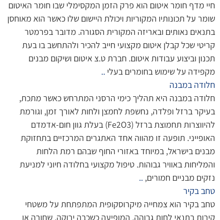
חיי מדף חומר איטום הוא פרק הזמן המקסימלי שבו חומר האיטום
שומר על תכונותיו המקוריות ויכולת היישום שלו כאשר הוא מאוחסן
בתנאים נאותים ובאריזה המקורית הסגורה. מדובר בפרמטר
קריטי שכל קבלן איטום מקצועי חייב להכיר ולהתחשב בו בעת
תכנון וביצוע עבודות איטום. חברת ט.צ איטום ושיקום מבנים
מקפידה על שימוש בחומרים בעלי
..
חלודה במבנה
חלודה במבנה היא תהליך כימי הרסני המתרחש כאשר מתכת,
בעיקר ברזל ופלדה, נחשפת לחמצן ולחות לאורך זמן, וגורמת
להיווצרות תחמוצת ברזל (Fe2O3) בעלת גוון חום-אדמדם
האופייני. תופעה זו מהווה אחד האתגרים המרכזיים בתחזוקת
מבנים בישראל, במיוחד באזורי החוף שבהם רמת הלחות
והמליחות באוויר גבוהות. טיפול מקצועי בחלודה חיוני למניעת
נזקים מבניים חמורים,
..
טחב בקיר
טחב בקיר הוא צמחייה מיקרוסקופית המתפתחת על משטחי
קירות בתנאי לחות גבוהה, המופיעה כשכבה ירוקה, שחורה או