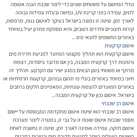
נוזלי המיושם על משטחים שונים כדי ליצור שכבת הגנה אטומה
למים, עמידה בפני קרינת UV, גמישה ובעלת עמידות גבוהה
לאורך זמן. שיטה זו נפוצה בישראל בעיקר לאיטום גגות, מרפסות,
קירות חיצוניים וחדרים רטובים, והיא מספקת פתרון יעיל במיוחד
באזורים החשופים לתנאי מזג
..
איטום קרקעית
איטום קרקעית הוא תהליך מקצועי המיועד למניעת חדירת מים
ורטיבות דרך קרקעית המבנה, בין אם מדובר ביסודות, רצפות
מרתף או משטחי בטון הבאים במגע ישיר עם הקרקע. תהליך זה
חיוני במיוחד באזורים בעלי מי תהום גבוהים, קרקעות חרסיתיות או
באזורים המועדים להצפות עונתיות, המאפיינים חלקים נרחבים
בישראל. איטום נכון של קרקעית המבנה
..
איטום רב שכבתי
איטום רב שכבתי הוא שיטת איטום מתקדמת המבוססת על יישום
מספר שכבות איטום שונות זו על גבי זו, במטרה ליצור מערכת
איטום חזקה, עמידה ואמינה לאורך זמן. שיטה זו נחשבת לאחת
השיטות היעילות ביותר למניעת חדירת מים ורטיבות במבנים,