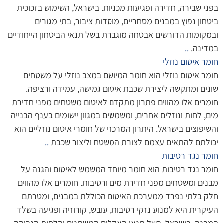
בפני שבירה, חדירה ופגיעות מכניות. בישראל, השימוש בזכוכית
ביטחון נפוץ במבנים מסחריים, מוסדות ציבור, בתי מגורים
ובמקומות הדורשים אבטחה מוגברת בשל תנאי הביטחון הייחודיים
במדינה.
..
חומר איטום נוזלי
חומר איטום נוזלי הוא חומר המיושם במצב נוזלי על משטחים
שונים ומתקשה ליצירת שכבת איטום גמישה, עמידה ורציפה.
חומרים אלו מהווים פתרון מתקדם לאיטום משטחים מפני חדירת
מים, לחות ונוזלים אחרים, ומשמשים במגוון יישומים בענף הבנייה
והשיפוצים בישראל. היתרון המרכזי של חומרי איטום נוזליים הוא
יכולתם להתאים עצמם לצורת המשטח וליצור שכבת
..
חומר נגד רטיבות
חומר נגד רטיבות הוא חומר מיוחד המשמש לאיטום והגנה על
מבנים ומשטחים מפני חדירת מים ורטיבות. חומרים אלו מהווים
חלק בלתי נפרד ממערכת האיטום הכוללת במבנים, ומטרתם
העיקרית היא למנוע נזקי רטיבות, עובש, קורוזיה ופגיעה בשלד
המבנה. בישראל, בשל תנאי האקלים המשתנים והלחות הגבוהה