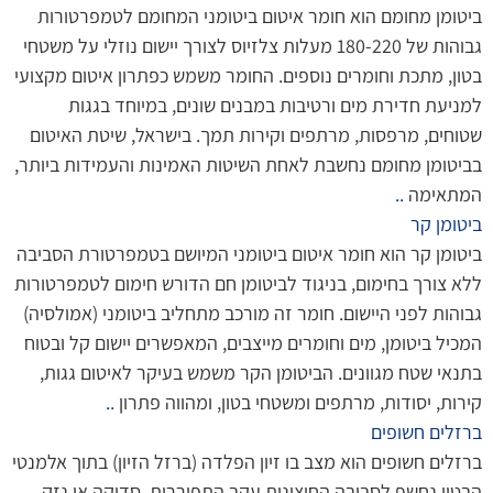
ביטומן מחומם הוא חומר איטום ביטומני המחומם לטמפרטורות
גבוהות של 180-220 מעלות צלזיוס לצורך יישום נוזלי על משטחי
בטון, מתכת וחומרים נוספים. החומר משמש כפתרון איטום מקצועי
למניעת חדירת מים ורטיבות במבנים שונים, במיוחד בגגות
שטוחים, מרפסות, מרתפים וקירות תמך. בישראל, שיטת האיטום
בביטומן מחומם נחשבת לאחת השיטות האמינות והעמידות ביותר,
המתאימה
..
ביטומן קר
ביטומן קר הוא חומר איטום ביטומני המיושם בטמפרטורת הסביבה
ללא צורך בחימום, בניגוד לביטומן חם הדורש חימום לטמפרטורות
גבוהות לפני היישום. חומר זה מורכב מתחליב ביטומני (אמולסיה)
המכיל ביטומן, מים וחומרים מייצבים, המאפשרים יישום קל ובטוח
בתנאי שטח מגוונים. הביטומן הקר משמש בעיקר לאיטום גגות,
קירות, יסודות, מרתפים ומשטחי בטון, ומהווה פתרון
..
ברזלים חשופים
ברזלים חשופים הוא מצב בו זיון הפלדה (ברזל הזיון) בתוך אלמנטי
הבטון נחשף לסביבה החיצונית עקב התפוררות, סדיקה או נזק