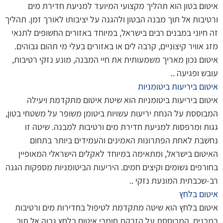
איטום בטון הוא תהליך מקצועי המיועד למניעת חדירת מים
ורטיבות אל תוך מבנה הבטון ולהגנה על יציבותו לאורך זמן. תהליך
זה חיוני במבנים רבים בישראל, במיוחד באזורים החשופים לתנאי
מזג אוויר קיצוניים, קרבה לים או באזורים בעלי מי תהום גבוהים.
איטום נכון מאריך משמעותית את חיי המבנה, מונע נזקי רטיבות,
עובש ופגיעה
..
איטום ביריעות ביטומניות
איטום ביריעות ביטומניות הוא שיטת איטום מתקדמת ויעילה
המבוססת על הנחת יריעות עשויות ביטומן משופר על משטחי בטון,
גגות ומרפסות למניעת חדירת מים ורטיבות למבנה. שיטה זו
נחשבת לאחת הפתרונות האמינים והעמידים ביותר בתחום
האיטום בישראל, ומתאימה במיוחד לאקלים הישראלי המאופיין
בחורפים גשומים וקיצים חמים. היריעות הביטומניות מספקות הגנה
רב-שכבתית המונעת נזקי
..
איטום בלחץ
איטום בלחץ הוא שיטה מתקדמת לטיפול בחדירות מים ורטיבות
במבנים, המבוססת על הזרקת חומרי איטום בלחץ גבוה אל תוך