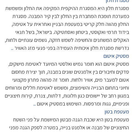
מסגרת חלון
מסגרת חלון היא המסגרת ההיקפית המקיפה את החלון ומשמשת
כמערכת תומכת המחברת בין החלון לבין קיר המבנה. מסגרת
החלון מהווה חלק קריטי במעטפת הבניין ואחראית על אטימה,
בידוד תרמי ואקוסטי, ביטחון ואסתטיקה. בישראל, בשל תנאי
האקלים המשתנים והחשיפה לשמש חזקה, גשמים עונתיים ולחות,
נדרשת מסגרת חלון איכותית העמידה בפני פגעי מזג האוויר
..
מסטיק איטום
מסטיק איטום הוא חומר גמיש ואלסטי המיועד לאטימת מישקים,
סדקים וחיבורים בין אלמנטים שונים במבנה, תוך יצירת מחסום
אטום למעבר מים, אוויר ולחות. חומר זה מהווה פתרון מקצועי
וחיוני בתחום הבנייה והשיפוצים, ומשמש לאטימת חללים ומרווחים
במגוון רחב של יישומים כגון חלונות, דלתות, צנרת, קירות חיצוניים
ופנימיים, גגות ומרפסות. השימוש במסטיק איטום
..
מעטפת בטון
מעטפת בטון היא שכבת הגנה מבטון המיושמת על פני השטח
החיצוניים של מבנה או אלמנט בנייה, במטרה לספק הגנה מפני