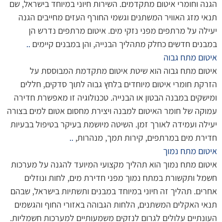
הגנה וחומרי איטום מתקדמים. השירות חיוני במיוחד בישראל, שם
תנאי מזג האוויר המשתנים וגשמי החורף העזים מחייבים הגנה
יעילה על מרתפים מפני נזקי מים. איטום מרתפים נדרש הן
במבנים חדשים כחלק מתהליך הבנייה, והן במבנים קיימים
..
איטום מתח גבוה
איטום מתח גבוה הוא שיטת איטום מתקדמת המבוססת על
הזרקת חומרי איטום מיוחדים בלחץ גבוה לתוך סדקים, חללים
ומישקים במבנה הבטון או הבנייה. טכנולוגיה זו מאפשרת חדירה
עמוקה של חומר האיטום למבנה ויצירת מחסום אטום למים בצורה
יעילה ועמידה לאורך זמן. השיטה מיושמת בעיקר בטיפול בבעיות
חדירת מים במרתפים, קירות תמך, מנהרות,
..
איטום מתח נמוך
איטום מתח נמוך הוא תהליך מקצועי המיועד להגנה על מערכות
חשמל ותקשורת במתח נמוך מפני חדירת מים, לחות ונוזלים
אחרים. תהליך זה חיוני במיוחד במבנים ותשתיות בישראל, שבהם
תנאי האקלים המשתנים, הלחות הגבוהה באזורי החוף והגשמים
העונתיים עלולים לגרום לנזקים משמעותיים למערכות חשמליות.