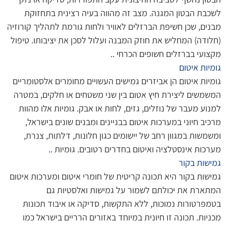
לשכבת הבטון המגנה. מצב זה מהווה בעיה רצינית בתחזוקת
מבנים, שכן חשיפת הברזלים לאוויר ולחות גורמת לתהליך קורוזיה
(חלודה) המחליש את חוזק המבנה ועלול לסכן את יציבותו. טיפול
מקצועי בברזלים חשופים הכרחי
..
גומיות איטום
גומיות איטום הן אביזרים גמישים העשויים מחומרים אלסטומריים
המשמשים ליצירת חיץ אטום בין שני משטחים או חלקים, במטרה
למנוע מעבר של נוזלים, גזים, לחות או אבק. גומיות אלו מהוות
מרכיב חיוני במערכות איטום בבניינים ומבנים שונים בישראל,
ומשמשות במגוון רחב של יישומים כגון חלונות, דלתות, צנרת,
מערכות אינסטלציה ואיטום בחדרים רטובים. גומיות
..
גמישות בקור
גמישות בקור היא תכונה קריטית של חומרי איטום ומערכות איטום
המתארת את יכולתם לשמור על גמישות ואלסטיות גם
בטמפרטורות נמוכות, ללא התקשות, סדיקה או איבוד תכונות
מכניות. תכונה זו חיונית במיוחד באזורים הרריים בישראל כמו