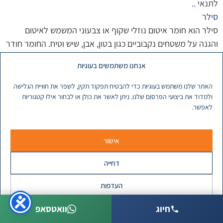
לתנאי
..
סילר
סילר הוא חומר איטום נוזלי שקוף או צבעוני המשמש לאיטום
והגנה על משטחים נקבוביים כגון בטון, אבן, שיש וטיח. החומר חודר
לתוך המשטח ויוצר שכבת הגנה בפני חדירת מים, לחות, כתמים
אנחנו משתמשים בעוגיות
וגורמים מזהמים אחרים, תוך שמירה על המראה הטבעי של
המשטח במקרים רבים. בענף הבנייה והשיפוצים בישראל, סילרים
האתר שלנו משתמש בעוגיות כדי להבטיח תפקוד תקין, לשפר את חוויית הגלישה
משמשים בעיקר להגנה על
..
ולמדוד את ביצועי הפרסום שלנו. ניתן לאשר את כולן או לבחור אילו קטגוריות
לאפשר.
עבודה בגובה
עבודה בגובה היא כל פעילות המתבצעת בגובה של 2 מטרים
ומעלה מעל פני הקרקע או משטח עבודה יציב, ומחייבת שימוש
אישור
באמצעי בטיחות ייעודיים למניעת נפילה. פעילות זו מוסדרת
דחייה
בישראל באמצעות תקנות הבטיחות בעבודה (עבודה בגובה),
התשס"ז-2007, המגדירות את הדרישות והכללים לביצוע עבודות
העדפות
אלו באופן בטיחותי ומקצועי. עבודות בגובה נפוצות בענף הבנייה,
האיטום,
..
חיוג
וואטסאפ
מדיניות פרטיות
עבודות איטום