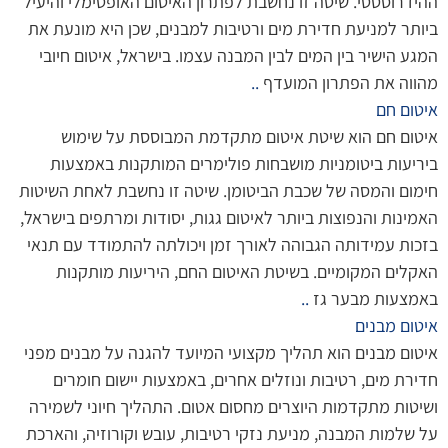
ההידרוסטטי. שיטה זו נחשבת לפתרון האיטום האופטימלי והיעיל
ביותר למניעת חדירת מים ורטיבות למבנים, שכן היא מונעת את
המגע הישיר בין המים לבין המבנה עצמו. בישראל, איטום חיובי
מהווה את הפתרון המועדף
..
איטום חם
איטום חם הוא שיטת איטום מתקדמת המבוססת על שימוש
ביריעות ביטומניות מושבחות פולימרים המותקנות באמצעות
חימום והמסה של שכבת הביטומן. שיטה זו נחשבת לאחת השיטות
האמינות והנפוצות ביותר לאיטום גגות, יסודות ומרתפים בישראל,
בזכות עמידותה הגבוהה לאורך זמן ויכולתה להתמודד עם תנאי
האקלים המקומיים. בשיטת האיטום החם, היריעות מותקנות
באמצעות מבער גז
..
איטום מבנים
איטום מבנים הוא תהליך מקצועי המיועד להגנה על מבנים מפני
חדירת מים, רטיבות ונוזלים אחרים, באמצעות יישום חומרים
ושיטות מתקדמות היוצרים מחסום אטום. התהליך חיוני לשמירה
על שלמות המבנה, מניעת נזקי רטיבות, עובש וקורוזיה, והארכת