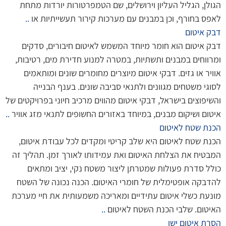
הגולן, הגליל העליון וירושלים, שם הטמפרטורות יורדות מתחת
לאפס בחורף, וכן במבנים עם מערכות קירור תעשייתיות או
..
דבק איטום
דבק איטום הוא חומר מיוחד המשמש לאיטום חיבורים, סדקים
ומרווחים במבנים ותשתיות, במטרה למנוע חדירת מים, רטיבות,
אוויר או גזים. דבקי איטום מיוצרים מחומרים שונים ומותאמים
לסוגי משטחים מגוונים ולתנאי סביבה שונים. בענף הבנייה
והשיפוצים בישראל, דבקי איטום מהווים מרכיב חיוני בפרויקטים של
איטום ושיקום מבנים, במיוחד באזורים החשופים לתנאי מזג אוויר
..
הכנת שטח לאיטום
הכנת שטח לאיטום היא שלב קריטי ומקדים לכל עבודת איטום,
המבטיח את הצלחת האיטום ואת עמידותו לאורך זמן. תהליך זה
כולל סדרת פעולות שמטרתן ליצור משטח נקי, יציב ומתאים
להדבקה אופטימלית של חומרי האיטום. הכנה נכונה של השטח
מונעת כשלי איטום עתידיים ומאריכה משמעותית את חיי מערכת
האיטום. שלבי הכנת השטח לאיטום
..
הסרת איטום ישן