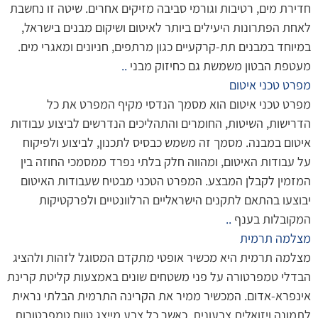
חדירת מים, רטיבות וגורמי סביבה מזיקים אחרים. שיטה זו נחשבת
לאחת הפתרונות היעילים ביותר לאיטום ושיקום מבנים בישראל,
במיוחד במבנים תת-קרקעיים כגון מרתפים, חניונים ומאגרי מים.
מעטפת הבטון משמשת גם כחיזוק מבני
..
מפרט טכני איטום
מפרט טכני איטום הוא מסמך הנדסי מקיף המפרט את כל
הדרישות, השיטות, החומרים והתהליכים הנדרשים לביצוע עבודות
איטום במבנה. מסמך זה משמש כבסיס לתכנון, לביצוע ולפיקוח
על עבודות האיטום, ומהווה חלק בלתי נפרד ממסמכי החוזה בין
המזמין לקבלן המבצע. המפרט הטכני מבטיח שעבודות האיטום
יבוצעו בהתאם לתקנים הישראליים הרלוונטיים ולפרקטיקות
המקובלות בענף
..
מצלמה תרמית
מצלמה תרמית היא מכשיר אופטי מתקדם המסוגל לזהות ולהציג
הבדלי טמפרטורה על פני משטחים שונים באמצעות קליטת קרינת
אינפרא-אדום. המכשיר ממיר את הקרינה התרמית הבלתי נראית
לתמונה ויזואלית צבעונית, כאשר כל צבע מייצג טווח טמפרטורות