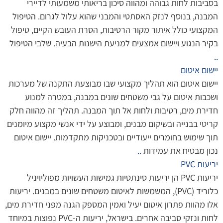
בסביבות לחות גבוהה ומהווה סיכון בריאותי משמעותי לדיירי
המבנה, בנוסף לנזק האסתטי והמבני שהוא עלול לגרום. הטיפול
המקצועי כולל איתור מקור הרטיבות, הסרת העובש הקיים, טיפול
בקיר הנגוע ויישום אמצעים למניעת הישנות הבעיה. שלבי הטיפול
..
יישום איטום
יישום איטום הוא תהליך מקצועי שבו מבוצעת התקנה של מערכות
ושכבות איטום על גבי משטחים שונים במבנה, במטרה למנוע
חדירת מים, רטיבות ולחות אל תוך המבנה. תהליך זה מהווה חלק
קריטי בבנייה ובשיקום מבנים, ומבוצע על ידי אנשי מקצוע מיומנים
תוך שימוש בחומרים ייעודיים ובטכניקות מתקדמות. יישום איטום
נכון מבטיח את עמידות
..
יריעות PVC
יריעות PVC הן יריעות סינתטיות גמישות העשויות מפוליויניל
כלוריד (PVC), המשמשות לאיטום משטחים שונים במבנים. יריעות
אלו מהוות פתרון איטום יעיל ואמין המספק הגנה מפני חדירת מים,
לחות ונזקי סביבה אחרים. בישראל, יריעות ה-PVC נפוצות במיוחד