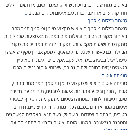
באיטום גגות שטוחים, בריכות שחייה, מאגרי מים, מרתפים וחללים
תת-קרקעיים אחרים. חברת ט.צ איטום ושיקום מבנים
..
מאתר נזילות מוסמך
מאתר נזילות מוסמך הוא איש מקצוע מיומן ומוסמך המתמחה
באיתור מקורות רטיבות ונזילות מים במבנים באמצעות טכנולוגיות
מתקדמות ושיטות מקצועיות. תפקידו לזהות במדויק את מקור
הנזילה, גם כאשר היא נסתרת מהעין, ולספק אבחון מקיף שיאפשר
טיפול יעיל בבעיה. בישראל, עקב אקלים ים-תיכוני המאופיין
בגשמים עזים בחורף ולחות גבוהה, שירותי איתור נזילות הפכו
..
מומחה איטום
מומחה איטום הוא איש מקצוע מיומן ומוסמך המתמחה בזיהוי,
אבחון, תכנון וביצוע פתרונות איטום למבנים, תוך מניעת חדירת
מים, רטיבות ולחות. מומחה האיטום מספק מענה מקיף לבעיות
איטום במגוון אזורים במבנה כגון גגות, קירות חיצוניים, חדרים
רטובים, מרתפים ויסודות. בישראל, בשל תנאי האקלים המשתנים
והמבנה הגיאוגרפי המגוון, מומחי איטום נדרשים להתמודד עם
..