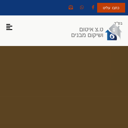
כתבו עלינו
בס"ד