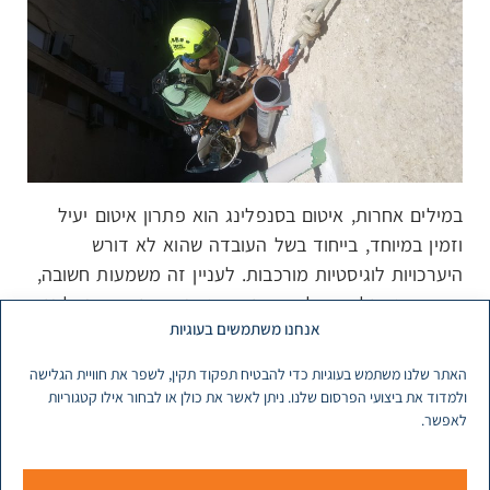
במילים אחרות, איטום בסנפלינג הוא פתרון איטום יעיל
וזמין במיוחד, בייחוד בשל העובדה שהוא לא דורש
היערכויות לוגיסטיות מורכבות. לעניין זה משמעות חשובה,
שכן אם מתגלים כשלים באיטום המבנה, איטום בסנפלינג
אנחנו משתמשים בעוגיות
יכול להתבצע כבר בתוך מספר ימים בודדים, בעוד שאיטום
קירות בגובה באמצעות מנוף או פיגומים דורש היערכויות
האתר שלנו משתמש בעוגיות כדי להבטיח תפקוד תקין, לשפר את חוויית הגלישה
רבות יותר, שעלולות לארוך גם כמה שבועות.
ולמדוד את ביצועי הפרסום שלנו. ניתן לאשר את כולן או לבחור אילו קטגוריות
לאפשר.
בשל העובדה שמדובר כאמור בעבודה שכרוכה בסיכון לא
קטן עבור אנשי המקצוע שמבצעים אותה, האיטום עצמו