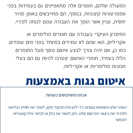
המעולה שלהם, חומרים אלה מתאפיינים גם בעמידות בפני
טמפרטורות קיצוניות. בנוסף, הם מתייבשים באופן מהיר
יחסית, עניין אשר הופך את העבודה עמם לנוחה למדיי.
החיסרון העיקרי בעבודה עם חומרים פולימרים או
אקריליים, הוא שהם לא עמידים במיוחד בפני מים עומדים.
כמו כן, אם יהיה צורך לבצע איטום נוסף מעל החומרים
הללו בעתיד, חומרי האיטום יצטרכו להיות גם הם בעלי
תכונות פולימריות או אקריליות.
איטום גגות באמצעות
חומרים פוליאוריטנים
אנחנו משתמשים בעוגיות
האתר שלנו משתמש בעוגיות כדי להבטיח תפקוד תקין, לשפר את חוויית הגלישה
חומרים פוליאוריטנים הם חומרי איטום שמתאפיינים בחוזק
ולמדוד את ביצועי הפרסום שלנו. ניתן לאשר את כולן או לבחור אילו קטגוריות
רב, כמו גם בעמידות גבוהה במיוחד בפני פגעי מזג האוויר
לאפשר.
– ובכלל זה שמש חזקה וקופחת או ממטרי גשם חזקים.