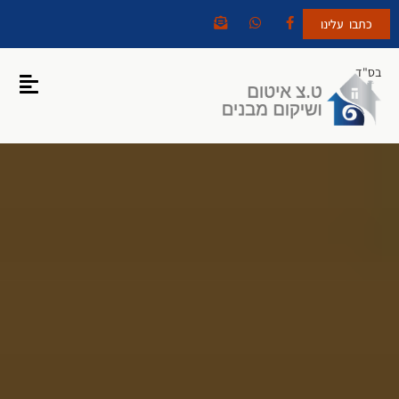
כתבו עלינו
בס"ד