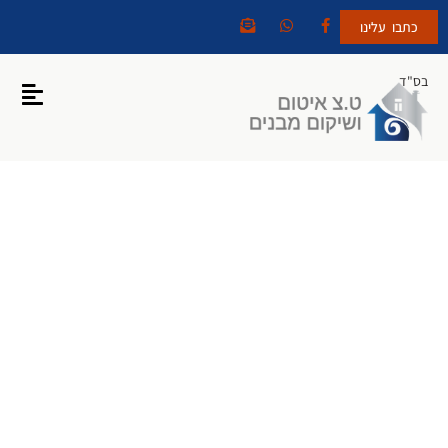
כתבו עלינו
בס"ד