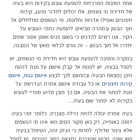
אחת הסיבות המרכזיות להופעת עובש בקירות היא בעיה
של חדירת מי גשמים. אלו יכולים לחדור מהגג, קירות
חיצוניים ואפילו אדניות וחלונות. מי הגשמים מחלחלים אל
תוך הבטון ובמהרה מביאים להופעת כתמי העובש על
הקיר. אנו רוצים להדגיש כי בשום פנים ואופן אסור שמים
יחדרו אל תוך הבטון – זה גורם לבלאי מואץ של המבנה.
במקרה והסיבה להופעת עובש היא חדירת מי הגשמים, יש
לטפל בבעיה. יש לפנות אל קבלן איטום על מנת לזהות
היכן נמצאת הבעיה ובהתאם לכך לבצע
איטום גגות
,
איטום
קירות חיצוניים
או כל עבודת איטום אחרת הנדרשת על
מנת לפתור את הבעיה. אם כך מובן מדוע ספריי לעובש
בקירות לא יפתור שום בעיה…
בעיה אחרת יכולה להיות נזילה מצנרת. כלומר זוהי בעיה
דומה באופייה, רק כאן מקור המים הוא אינו מי הגשמים
אלא צינור שדולף. למרות כי הנזק זהה, הטיפול בבעיה
הוא שונה, מכיוון שהצנרת נמצאת בתוך הקירות. יש לטפל