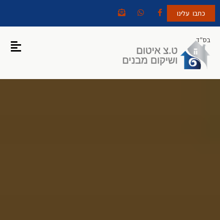
כתבו עלינו
בס"ד