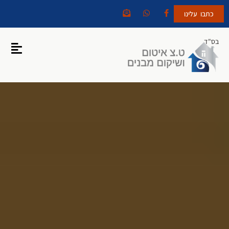
כתבו עלינו
בס"ד