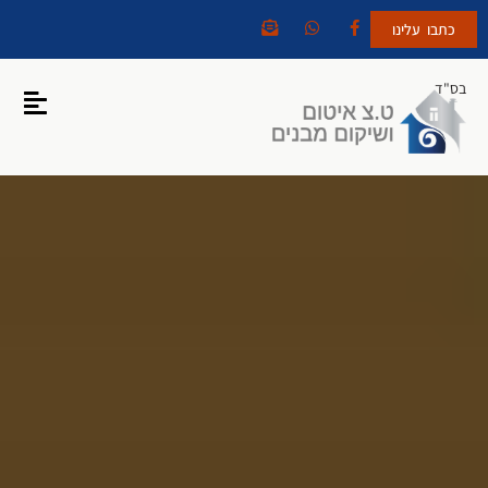
כתבו עלינו
בס"ד