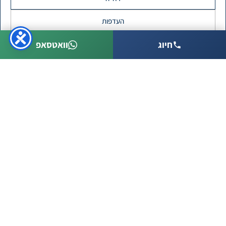
העדפות
חיוג
וואטסאפ
מדיניות פרטיות
חומרי איטום
בין שיטות האיטום וחומרי האיטום בהם משתמשים ישנו
איטום באמצעות יריעות ביטומניות, איטום באמצעות זפת
(שיטה שכבר אינה נפוצה), איטום בהתזה, איטום בהזרקה
ועוד. ומבחינת חומרי האיטום ישנם חומרי איטום
פוליאוריטנים, חומרי איטום צמנטיים, ביטומניים, אקריליים
ועוד.
בחירת שיטת האיטום וחומרי האיטום, זו המומחיות של
קבלן איטום בתים. שימוש בחומרי איטום לא מתאימים, לא
יפתור את הבעיה. עבודה חובבנית תגרום לירידת
ההשקעה לטמיון.