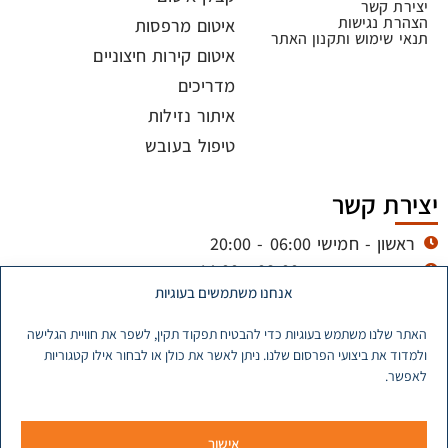
יצירת קשר
הצהרת נגישות
איטום מרפסות
תנאי שימוש ותקנון האתר
איטום קירות חיצוניים
מדריכים
איתור נזילות
טיפול בעובש
יצירת קשר
ראשון - חמישי 06:00 - 20:00
שישי וערבי חג - 08:00 - 14:00
אנחנו משתמשים בעוגיות
itumtz@gmail.com
053-773-5678
האתר שלנו משתמש בעוגיות כדי להבטיח תפקוד תקין, לשפר את חוויית הגלישה
ולמדוד את ביצועי הפרסום שלנו. ניתן לאשר את כולן או לבחור אילו קטגוריות
לאפשר.
כל הזכויות שמורות ל ©
מדיניות פרטיות
מדיניות עוגיות
www.itumtz.co.il
אישור