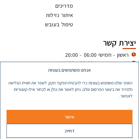
מדריכים
איתור נזילות
טיפול בעובש
יצירת קשר
ראשון - חמישי 06:00 - 20:00
שישי וערבי חג - 08:00 - 14:00
אנחנו משתמשים בעוגיות
itumtz@gmail.com
053-773-5678
האתר שלנו משתמש בעוגיות כדי להבטיח תפקוד תקין, לשפר את חוויית הגלישה
ולמדוד את ביצועי הפרסום שלנו. ניתן לאשר את כולן או לבחור אילו קטגוריות
לאפשר.
כל הזכויות שמורות ל ©
מדיניות פרטיות
מדיניות עוגיות
www.itumtz.co.il
אישור
תנאי שימוש
דחייה
DigiMarket בניית אתרים
מקדם אתרים Avinu.co.il